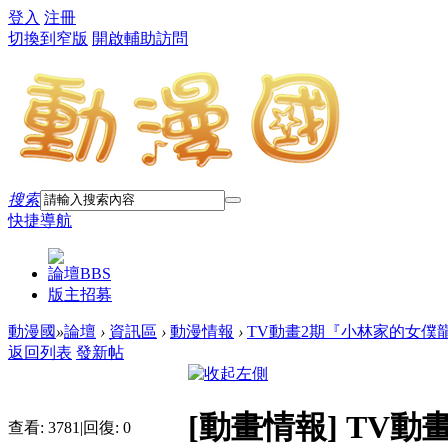
登入
注冊
切換到窄版
開啟輔助訪問
搜索
快捷導航
論壇
BBS
版主招募
動漫國
»
論壇
›
資訊區
›
動漫情報
›
TV動畫2期『小林家的女僕龍S』
返回列表
發新帖
[動畫情報]
TV動
查看:
3781
|
回復:
0