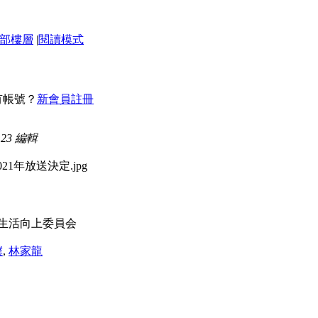
部樓層
|
閱讀模式
有帳號？
新會員註冊
:23 編輯
生活向上委員会
僕
,
林家龍