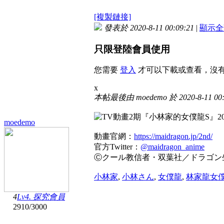
[複製鏈接]
發表於 2020-8-11 00:09:21
|
顯示全
只限登陸會員使用
您需要
登入
才可以下載或查看，沒
x
本帖最後由 moedemo 於 2020-8-11 00
moedemo
動畫官網：
https://maidragon.jp/2nd/
官方Twitter：
@maidragon_anime
Ⓒクール教信者・双葉社／ドラゴン
小林家
,
小林さん
,
女僕龍
,
林家龍女
4
Lv4. 探究會員
2910
/
3000