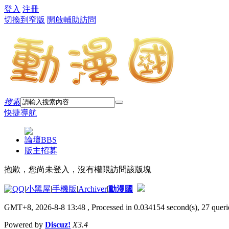
登入
注冊
切換到窄版
開啟輔助訪問
搜索
快捷導航
論壇
BBS
版主招募
抱歉，您尚未登入，沒有權限訪問該版塊
|
小黑屋
|
手機版
|
Archiver
|
動漫國
GMT+8, 2026-8-8 13:48
, Processed in 0.034154 second(s), 27 querie
Powered by
Discuz!
X3.4