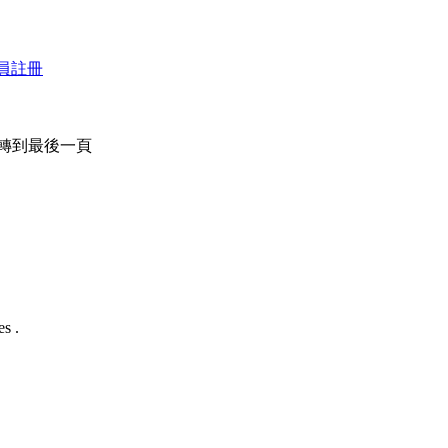
員註冊
轉到最後一頁
s .