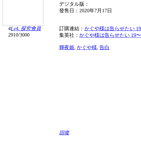
デジタル版：
發售日：2020年7月17日
4
Lv4. 探究會員
訂購連結：
かぐや様は告らせたい 1
2910
/
3000
集英社：
かぐや様は告らせたい 19
輝夜姬
,
かぐや様
,
告白
回復