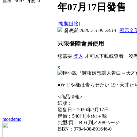
查看:
3697
|
回復:
0
年07月17日發售
[複製鏈接]
發表於 2020-7-3 09:28:14
|
顯示全
只限登陸會員使用
您需要
登入
才可以下載或查看，沒
x
●かぐや様は告らせたい 19 ~天才
<商品情報>
紙版：
發售日：2020年7月17日
定價：540円(本体)＋税
moedemo
判型/頁：Ｂ６判／208ページ
ISBN：978-4-08-891646-0