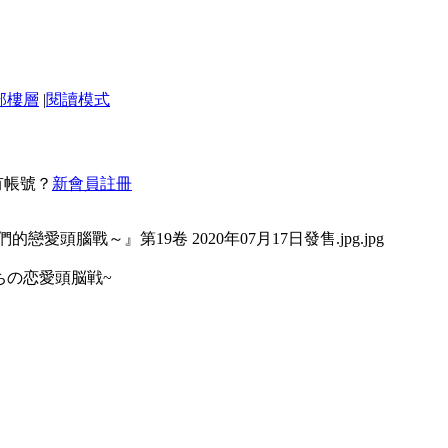
部樓層
|
閱讀模式
有帳號？
新會員註冊
たちの恋愛頭脳戦~