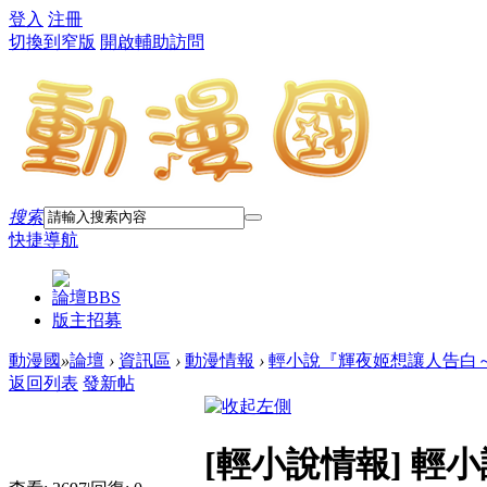
登入
注冊
切換到窄版
開啟輔助訪問
搜索
快捷導航
論壇
BBS
版主招募
動漫國
»
論壇
›
資訊區
›
動漫情報
›
輕小說『輝夜姬想讓人告白～天
返回列表
發新帖
[輕小說情報]
輕小