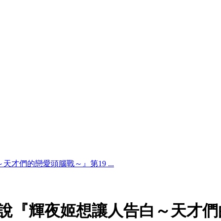
才們的戀愛頭腦戰～』第19 ...
說『輝夜姬想讓人告白～天才們的戀