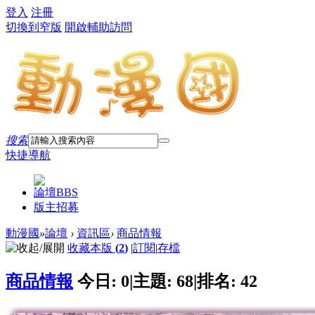
登入
注冊
切換到窄版
開啟輔助訪問
搜索
快捷導航
論壇
BBS
版主招募
動漫國
»
論壇
›
資訊區
›
商品情報
收藏本版
(
2
)
|
訂閱
|
存檔
商品情報
今日:
0
|
主題:
68
|
排名:
42