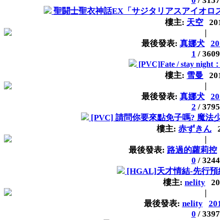
0
/
3157
聖闘士聖衣神話EX「サジタリアスアイオロス
樓主:
天空
20
|
最後發表:
真娜犬
20
1
/
3609
[PVC]Fate / stay night
樓主:
雪曼
20
|
最後發表:
真娜犬
20
2
/
3795
[PVC] 請問你要來點免子嗎? 魔法少女
樓主:
赤ずきん
|
最後發表:
路過的蘿莉控
0
/
3244
[HGAL]天才情結-先行
樓主:
nelity
20
|
最後發表:
nelity
20
0
/
3397