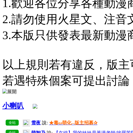
1.歡迎各位分享各種動漫
2.請勿使用火星文、注
3.本版只供發表最新動漫
以上規則若有違反，版主
若遇特殊個案可提出討論
小喇叭
雪夜
說:
★毒ω萌化--版主招募✰
全站
萌智乃
說:
【在線】我的妹妹是黃漫老師/埃羅芒
全站