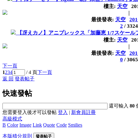
樓主:
天空
20
|
最後發表:
天空
201
2
/
3324
【冴えカノ】アニプレックス「加藤恵 1/7スケール
樓主:
天空
20
|
最後發表:
天空
201
0
/
3065
下一頁
1
2
3
4
/ 4 頁
下一頁
返 回
發表帖子
快速發帖
還可輸入
80
您需要登入後才可以發帖
登入
|
新會員註冊
高級模式
B
Color
Image
Link
Quote
Code
Smilies
本版積分規則
發表帖子