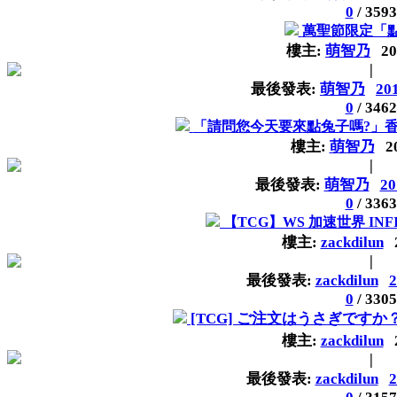
0
/
3593
萬聖節限定「
樓主:
萌智乃
20
|
最後發表:
萌智乃
20
0
/
3462
「請問您今天要來點兔子嗎?」香風
樓主:
萌智乃
2
|
最後發表:
萌智乃
20
0
/
3363
【TCG】WS 加速世界 INFIN
樓主:
zackdilun
|
最後發表:
zackdilun
2
0
/
3305
[TCG] ご注文はうさぎですか？？
樓主:
zackdilun
|
最後發表:
zackdilun
2