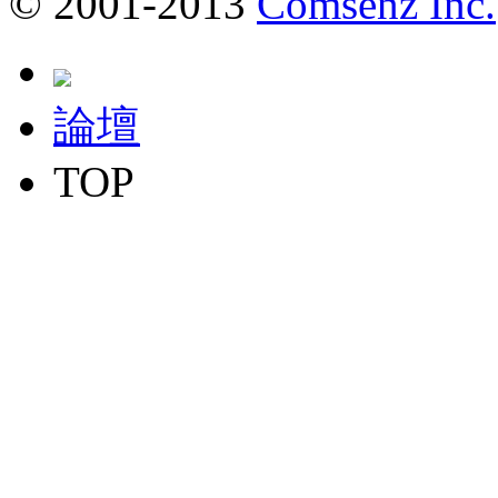
© 2001-2013
Comsenz Inc.
論壇
TOP