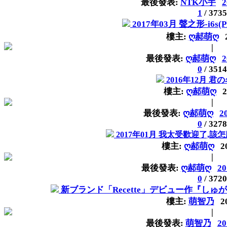
最後發表:
NTK小宇
2
1
/
3735
2017年03月 聲之形-i6s(
樓主:
ღ郝萌ღ
|
最後發表:
ღ郝萌ღ
2
0
/
3514
2016年12月 君
樓主:
ღ郝萌ღ
2
|
最後發表:
ღ郝萌ღ
2
0
/
3278
2017年01月 我太受歡迎了,該
樓主:
ღ郝萌ღ
2
|
最後發表:
ღ郝萌ღ
20
0
/
3720
新ブランド「Recette」デビュー作『しゅがてん！-s
樓主:
萌智乃
2
|
最後發表:
萌智乃
20