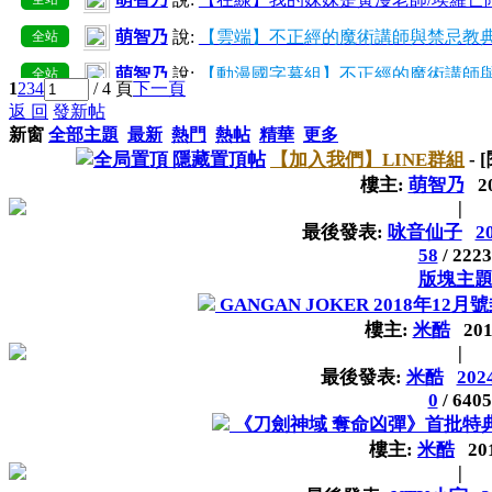
萌智乃
說:
【雲端】不正經的魔術講師與禁忌教典
全站
萌智乃
說:
【動漫國字幕組】不正經的魔術講師與
全站
1
2
3
4
/ 4 頁
下一頁
返 回
發新帖
萌智乃
說:
己增加所有用戶組好友上限至50~300
全站
新窗
全部主題
最新
熱門
熱帖
精華
更多
萌智乃
說:
【在線】愛麗絲與藏六【10】
全站
隱藏置頂帖
【加入我們】LINE群組
-
樓主:
萌智乃
2
萌智乃
說:
【雲端】我的妹妹是黃漫老師/埃羅芒
全站
|
萌智乃
說:
【在線】我的妹妹是黃漫老師/埃羅芒阿
全站
最後發表:
咏音仙子
2
58
/
2223
萌智乃
說:
【雲端】不正經的魔術講師與禁忌教典
全站
版塊主
GANGAN JOKER 2018年12
樓主:
米酷
201
|
最後發表:
米酷
2024
0
/
6405
《刀劍神域 奪命凶彈》首批特
樓主:
米酷
20
|