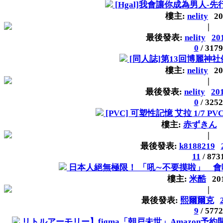
[Hgal]我會讓你成為男人-
樓主:
nelity
20
|
最後發表:
nelity
20
0
/
3179
[同人誌]第13回博麗神
樓主:
nelity
20
|
最後發表:
nelity
20
0
/
3252
[PVC] 可塑性記憶 艾拉 1/7 PV
樓主:
赤ずきん
|
最後發表:
k8188219
11
/
873
日本人絕無極限！ 「吼∼不要摸啦」 
樓主:
米酷
20
|
最後發表:
熙爾爾克
9
/
5772
リトルアーモリー】figma「朝戸未世」Amazon