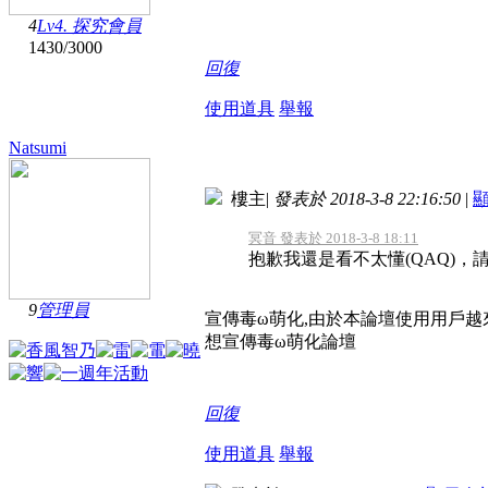
4
Lv4. 探究會員
1430
/
3000
回復
使用道具
舉報
Natsumi
樓主
|
發表於 2018-3-8 22:16:50
|
冥音 發表於 2018-3-8 18:11
抱歉我還是看不太懂(QAQ)，
9
管理員
宣傳毒ω萌化,由於本論壇使用用戶越
想宣傳毒ω萌化論壇
回復
使用道具
舉報