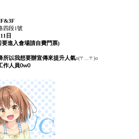
》
F&3F
路四段1號
月11日
(若要進入會場請自費門票)
降所以我想要辦宣傳來提升人氣
o(〒﹏〒)o
作人員0w0