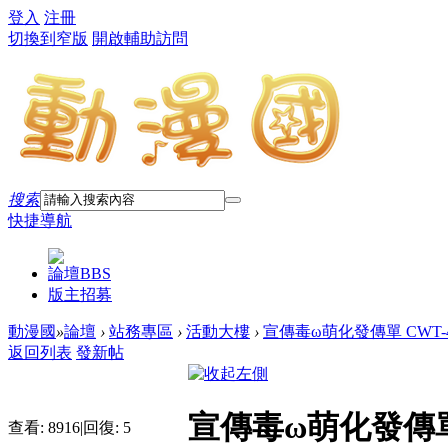
登入
注冊
切換到窄版
開啟輔助訪問
搜索
快捷導航
論壇
BBS
版主招募
動漫國
»
論壇
›
站務專區
›
活動大樓
›
宣傳毒ω萌化發傳單 CWT-4
返回列表
發新帖
宣傳毒ω萌化發傳單 
查看:
8916
|
回復:
5