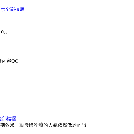
顯示全部樓層
0月
麼內容QQ
全部樓層
i的預期效果，動漫國論壇的人氣依然低迷的很。