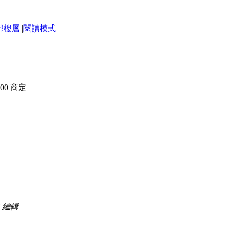
部樓層
|
閱讀模式
8:00 商定
37 編輯