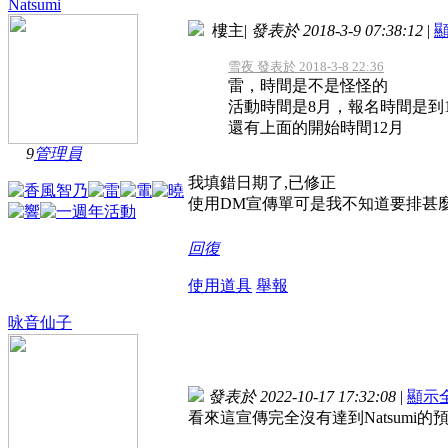
Natsumi
樓主
|
發表於 2018-3-9 07:38:12
|
雪夜 發表於 2018-3-8 22:36
雷，時間是不是怪怪的
活動時間是8月，報名時間是到1
還有上面的開始時間12月
9
管理員
我填錯日期了,已修正
使用DM宣傳單可是我不知道要排甚
回復
使用道具
舉報
咏音仙子
發表於 2022-10-17 17:32:08
|
顯示
看來這宣傳完全沒有達到Natsum