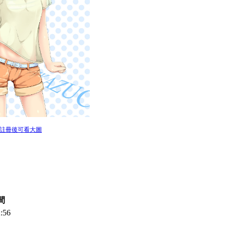
/註冊後可看大圖
間
:56