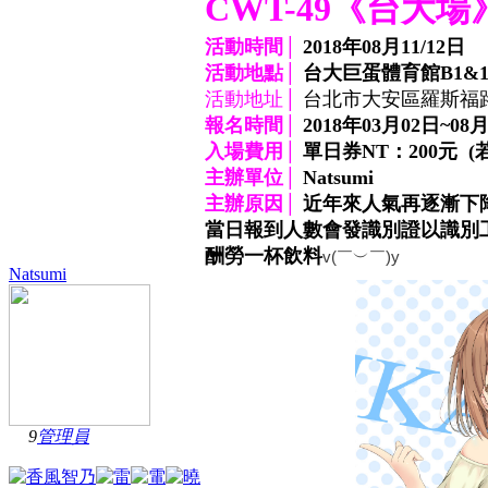
CWT-49《台大場
活動時間│
2018年08月11/12日
活動地點│
台大巨蛋體育館B1&1
活動地址│
台北市大安區羅斯福
報名時間│
2018年03月02日~08
入場費用│
單日券NT：200元 
主辦單位│
Natsumi
主辦原因│
近年來人氣再逐漸下
當日報到人數會發識別證以識別工
酬勞一杯飲料
v(￣︶￣)y
Natsumi
9
管理員