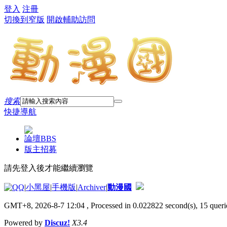
登入
注冊
切換到窄版
開啟輔助訪問
搜索
快捷導航
論壇
BBS
版主招募
請先登入後才能繼續瀏覽
|
小黑屋
|
手機版
|
Archiver
|
動漫國
GMT+8, 2026-8-7 12:04
, Processed in 0.022822 second(s), 15 querie
Powered by
Discuz!
X3.4