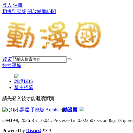
登入
注冊
切換到窄版
開啟輔助訪問
搜索
快捷導航
論壇
BBS
版主招募
請先登入後才能繼續瀏覽
|
小黑屋
|
手機版
|
Archiver
|
動漫國
GMT+8, 2026-8-7 16:04
, Processed in 0.022507 second(s), 18 querie
Powered by
Discuz!
X3.4