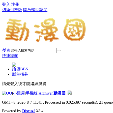
登入
注冊
切換到窄版
開啟輔助訪問
搜索
快捷導航
論壇
BBS
版主招募
請先登入後才能繼續瀏覽
|
小黑屋
|
手機版
|
Archiver
|
動漫國
GMT+8, 2026-8-7 11:41
, Processed in 0.025397 second(s), 21 querie
Powered by
Discuz!
X3.4