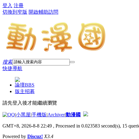
登入
注冊
切換到窄版
開啟輔助訪問
搜索
快捷導航
論壇
BBS
版主招募
請先登入後才能繼續瀏覽
|
小黑屋
|
手機版
|
Archiver
|
動漫國
GMT+8, 2026-8-8 22:49
, Processed in 0.023583 second(s), 15 querie
Powered by
Discuz!
X3.4